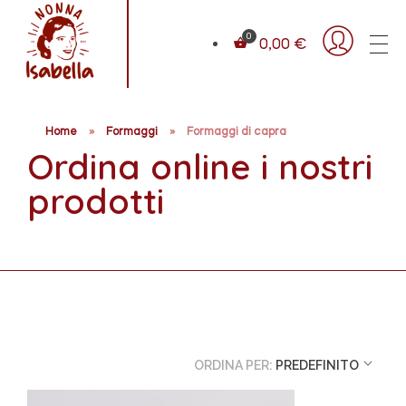
0,00
€
N
onna Isabella
Tradizionalmente garganico
Home
»
Formaggi
»
Formaggi di capra
Ordina online i nostri
prodotti
ORDINA PER:
PREDEFINITO