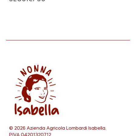
N
onna Isabella
Tradizionalmente garganico
© 2026 Azienda Agricola Lombardi Isabella.
P.IVA 04201320712